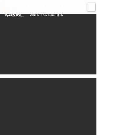
ÇAKIN GIDA
San. Tic. Ltd. Şti.
www.ovalez.com