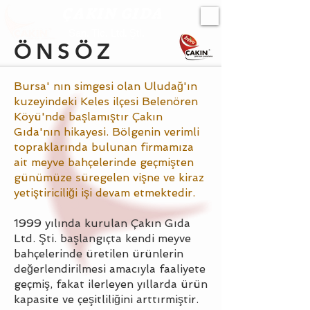
ÇAKIN GIDA
San. Tic. Ltd. Şti.
ÖNSÖZ
Bursa' nın simgesi olan Uludağ'ın
kuzeyindeki Keles ilçesi Belenören
Köyü'nde başlamıştır Çakın
Gıda'nın hikayesi. Bölgenin verimli
topraklarında bulunan firmamıza
ait meyve bahçelerinde geçmişten
günümüze süregelen vişne ve kiraz
yetiştiriciliği işi devam etmektedir.
1999 yılında kurulan Çakın Gıda
Ltd. Şti. başlangıçta kendi meyve
bahçelerinde üretilen ürünlerin
değerlendirilmesi amacıyla faaliyete
geçmiş, fakat ilerleyen yıllarda ürün
kapasite ve çeşitliliğini arttırmiştir.