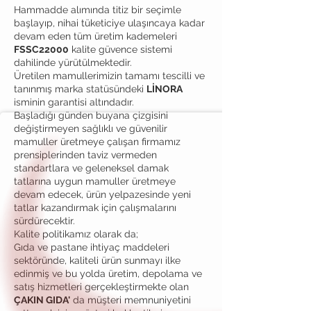
Hammadde alımında titiz bir seçimle
başlayıp, nihai tüketiciye ulaşıncaya kadar
devam eden tüm üretim kademeleri
FSSC22000
kalite güvence sistemi
dahilinde yürütülmektedir.
Üretilen mamullerimizin tamamı tescilli ve
tanınmış marka statüsündeki
LİNORA
isminin garantisi altındadır.
Başladığı günden buyana çizgisini
değiştirmeyen sağlıklı ve güvenilir
mamuller üretmeye çalışan firmamız
prensiplerinden taviz vermeden
standartlara ve geleneksel damak
tatlarına uygun mamuller üretmeye
devam edecek, ürün yelpazesinde yeni
tatlar kazandırmak için çalışmalarını
sürdürecektir.
Kalite politikamız olarak da;
Gıda ve pastane ihtiyaç maddeleri
sektöründe, kaliteli ürün sunmayı ilke
edinmiş ve bu yolda üretim, depolama ve
satış hizmetleri gerçekleştirmekte olan
ÇAKIN GIDA'
da müşteri memnuniyetini