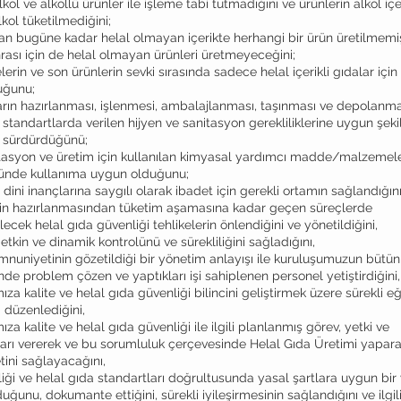
lkol ve alkollü ürünler ile işleme tabi tutmadığını ve ürünlerin alkol i
lkol tüketilmediğini;
n bugüne kadar helal olmayan içerikte herhangi bir ürün üretilmemiş
ası için de helal olmayan ürünleri üretmeyeceğini;
in ve son ürünlerin sevki sırasında sadece helal içerikli gıdalar için 
uğunu;
arın hazırlanması, işlenmesi, ambalajlanması, taşınması ve depolanma
 standartlarda verilen hijyen ve sanitasyon gerekliliklerine uygun şek
e sürdürdüğünü;
tasyon ve üretim için kullanılan kimyasal yardımcı madde/malzemele
ründe kullanıma uygun olduğunu;
 dini inançlarına saygılı olarak ibadet için gerekli ortamın sağlandığını
zin hazırlanmasından tüketim aşamasına kadar geçen süreçlerde
ilecek helal gıda güvenliği tehlikelerin önlendiğini ve yönetildiğini,
 etkin ve dinamik kontrolünü ve sürekliliğini sağladığını,
nuniyetinin gözetildiği bir yönetim anlayışı ile kuruluşumuzun bütün
de problem çözen ve yaptıkları işi sahiplenen personel yetiştirdiğini,
ıza kalite ve helal gıda güvenliği bilincini geliştirmek üzere sürekli e
 düzenlediğini,
ıza kalite ve helal gıda güvenliği ile ilgili planlanmış görev, yetki ve
arı vererek ve bu sorumluluk çerçevesinde Helal Gıda Üretimi yapar
ini sağlayacağını,
iği ve helal gıda standartları doğrultusunda yasal şartlara uygun bir
uğunu, dokumante ettiğini, sürekli iyileşirmesinin sağlandığını ve ilgili