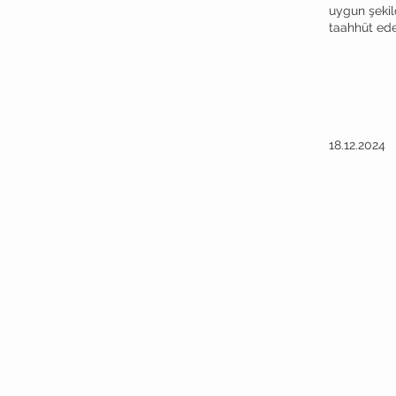
uygun şekil
taahhüt ede
Ge
Dokü
18.12