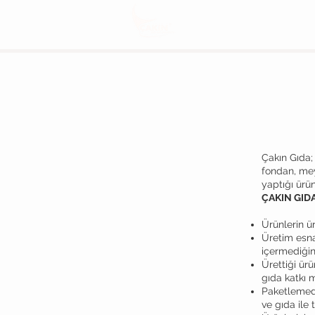
Çakın Gıda;
fondan, mey
yaptığı ürü
ÇAKIN GIDA
Ürünlerin ü
Üretim esna
içermediğin
Ürettiği ür
gıda katkı 
Paketlemed
ve gıda il