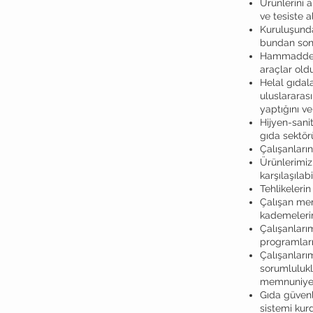
Ürünlerini a
ve tesiste a
Kuruluşunda
bundan sonr
Hammaddeler
araçlar old
Helal gıdal
uluslararası
yaptığını v
Hijyen-sani
gıda sektö
Çalışanların
Ürünlerimi
karşılaşılab
Tehlikelerin
Çalışan mem
kademelerin
Çalışanlarım
programları
Çalışanlarım
sorumlulukl
memnuniyet
Gıda güvenl
sistemi kurd