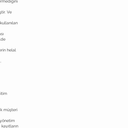
çermediğini
tir. Ve
kullanılan
sı
ilde
rin helal
,
ğitim
ak müşteri
 yönetim
 kayıtların