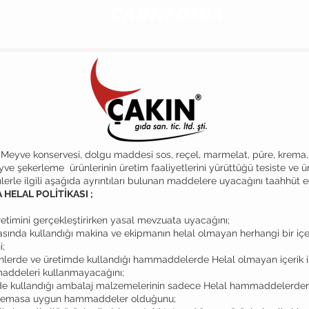
ÇAKIN GIDA
San. Tic. Ltd. Şti.
 Meyve konservesi, dolgu maddesi sos, reçel, marmelat, püre, krema, 
ve şekerleme ürünlerinin üretim faaliyetlerini yürüttüğü tesiste ve ür
nlerle ilgili aşağıda ayrıntıları bulunan maddelere uyacağını taahhüt e
 HELAL POLİTİKASI ;
retimini gerçekleştirirken yasal mevzuata uyacağını;
sında kullandığı makina ve ekipmanın helal olmayan herhangi bir içe
i;
ünlerde ve üretimde kullandığı hammaddelerde Helal olmayan içerik i
maddeleri kullanmayacağını;
e kullandığı ambalaj malzemelerinin sadece Helal hammaddelerden ü
e temasa uygun hammaddeler olduğunu;