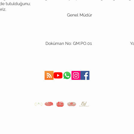
de tutulduğunu;
riz.
nel Müdür
man No: GM.PO.01 Yayın Ta
.2024
YAPILAN SON ARAMALAR
ОБСЛУЖВАНЕ НА КЛИЕНТИ
Правила за доставка >
Политика за връщане >
Свържете се с нас >