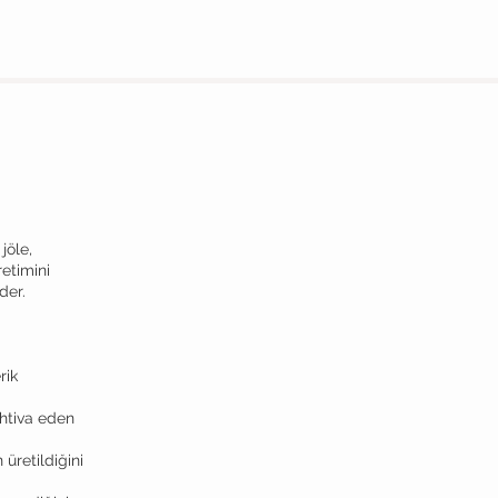
jöle,
etimini
der.
rik
htiva eden
retildiğini