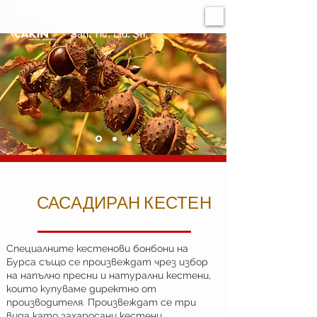
ÇAKIN GIDA
San. Tic. Ltd. Şti.
САСАДИРАН КЕСТЕН
Специалните кестенови бонбони на
Бурса също се произвеждат чрез избор
на напълно пресни и натурални кестени,
които купуваме директно от
производителя. Произвеждат се три
вида като захаросани кестени,