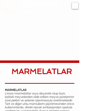
ÇAKIN GIDA
San. Tic. Ltd. Şti.
MARMELATLAR
MARMELATLAR
Linora marmelatlar ısıya dayanıklı olup taze,
kaliteli meyvelerden elde edilen meyve pürelerinin
özel pektin ve şekerle işlenmesiyle üretilmektedir.
Tart ve diğer unlu mamullerin pişirilmesinden önce
kullanımlarda, direkt olarak ambalajından spatula
yardımıyla uygulanabilir. Ayrıca pişirme sonrası